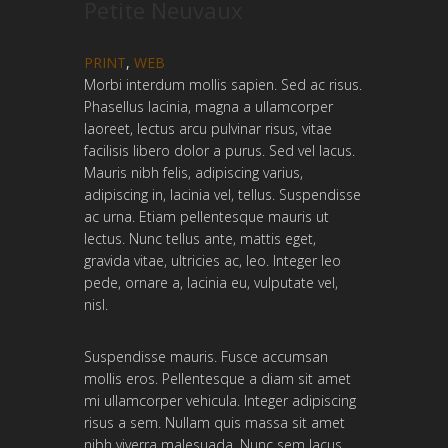
Petite Neuvaux
PRINT
,
WEB
Morbi interdum mollis sapien. Sed ac risus.
Phasellus lacinia, magna a ullamcorper
laoreet, lectus arcu pulvinar risus, vitae
facilisis libero dolor a purus. Sed vel lacus.
Mauris nibh felis, adipiscing varius,
adipiscing in, lacinia vel, tellus. Suspendisse
ac urna. Etiam pellentesque mauris ut
lectus. Nunc tellus ante, mattis eget,
gravida vitae, ultricies ac, leo. Integer leo
pede, ornare a, lacinia eu, vulputate vel,
nisl.
Suspendisse mauris. Fusce accumsan
mollis eros. Pellentesque a diam sit amet
mi ullamcorper vehicula. Integer adipiscing
risus a sem. Nullam quis massa sit amet
nibh viverra malesuada. Nunc sem lacus,