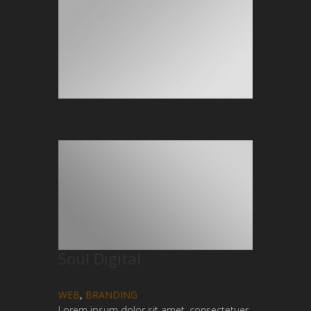
Soul Digital
WEB
,
BRANDING
Lorem ipsum dolor sit amet, consectetuer