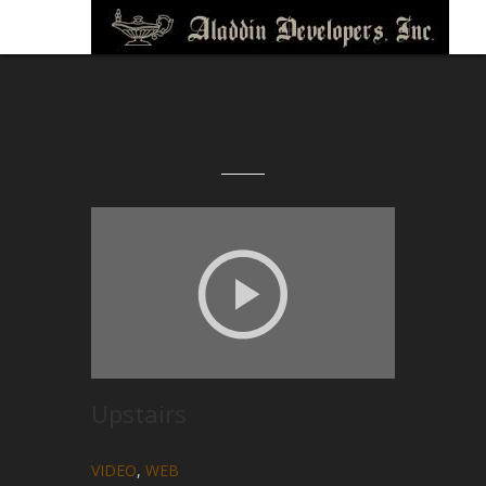
Upstairs
VIDEO
,
WEB